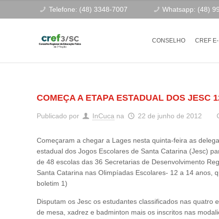
Telefone: (48) 3348-7007
Whatsapp: (48) 9
CONSELHO
CREF E
COMEÇA A ETAPA ESTADUAL DOS JESC 1
Publicado por
InCuca
na
22 de junho de 2012
Começaram a chegar a Lages nesta quinta-feira as delegaç
estadual dos Jogos Escolares de Santa Catarina (Jesc) par
de 48 escolas das 36 Secretarias de Desenvolvimento Re
Santa Catarina nas Olimpíadas Escolares- 12 a 14 anos,
boletim 1)
Disputam os Jesc os estudantes classificados nas quatro et
de mesa, xadrez e badminton mais os inscritos nas modalid