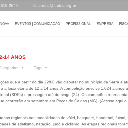
9616-2644
crefsc@crefsc.org.br
-NOVA
EVENTOS | COMUNICAÇÃO
PROFISSIONAL
EMPRESA
FISC
2-14 ANOS
Categorias
Tags
ões que a partir do dia 22/06 vão disputar no município da Serra a e
a a faixa etária de 12 a 14 anos. A competição envolve 1.024 alunos-a
gional (SDRs) e prossegue até domingo (24). Os campeões representa
 que ocorrerão em setembro em Poços de Caldas (MG). (Acesse aqui o
apas regionais nas modalidades de vôlei, basquete, handebol, futsal, 
ades de atletismo, natação, judô e ciclismo. As etapas regionais fora