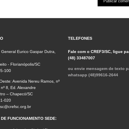
ÇO
TELEFONES
 General Eurico Gaspar Dutra,
Fale com o CREF3/SC, ligue pa
(48) 33487007
reito - Florianópolis/SC
ou envie mensagem de texto p
75-100
whatsapp (48)99616-2644
 Oeste: Avenida Nereu Ramos, nº
 nº 8, Ed. Alexandre
ntro – Chapecó/SC
01-020
fsc@crefsc.org.br
 DE FUNCIONAMENTO SEDE: