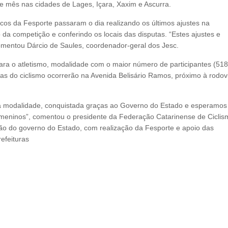
ste mês nas cidades de Lages, Içara, Xaxim e Ascurra.
cos da Fesporte passaram o dia realizando os últimos ajustes na
 da competição e conferindo os locais das disputas. “Estes ajustes e
comentou Dárcio de Saules, coordenador-geral dos Jesc.
ra o atletismo, modalidade com o maior número de participantes (518
vas do ciclismo ocorrerão na Avenida Belisário Ramos, próximo à rodovi
a modalidade, conquistada graças ao Governo do Estado e esperamos
meninos”, comentou o presidente da Federação Catarinense de Ciclis
o do governo do Estado, com realização da Fesporte e apoio das
efeituras