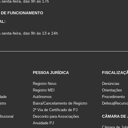
sexta-feira, das 9h às 17h
 DE FUNCIONAMENTO
AL:
sexta-feira, das 9h às 13 e 14h
PESSOA JURÍDICA
FISCALIZAÇ
Registro Novo
Denúncias
Registro MEI
Orientações
dade
Autônomos
Procedimento
stro
Baixa/Cancelamento de Registro
Defesa|Recurs
2ª Via de Certificado de PJ
CÂMARA DE
fissional
Desconto para Associações
Anuidade PJ
Câmara de Jul