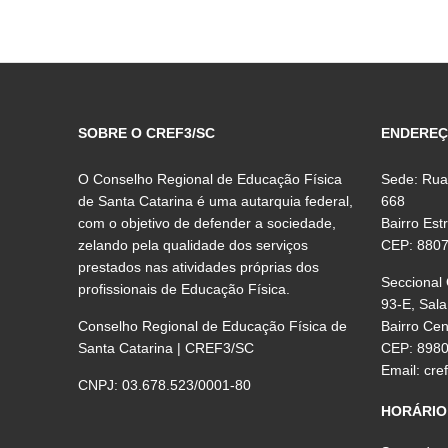
SOBRE O CREF3/SC
ENDERE
O Conselho Regional de Educação Física
Sede: Rua
de Santa Catarina é uma autarquia federal,
668
com o objetivo de defender a sociedade,
Bairro Est
zelando pela qualidade dos serviços
CEP: 880
prestados nas atividades próprias dos
Seccional
profissionais de Educação Física.
93-E, Sala
Conselho Regional de Educação Física de
Bairro Ce
Santa Catarina | CREF3/SC
CEP: 898
Email:
cre
CNPJ: 03.678.523/0001-80
HORÁRIO