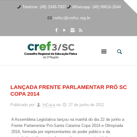
Telefone: (48) 3348-7007
Whatsapp: (48) 99616-2644
crefsc@crefsc.org.br
LANÇADA FRENTE PARLAMENTAR PRÓ SC
COPA 2014
Publicado por
InCuca
na
27 de junho de 2012
A Assembleia Legislativa lançou na manhã do dia 22 de junho a
Frente Parlamentar Pró-Santa Catarina Copa 2014 e Olimpíada
2016, formada por representantes do poder público e da