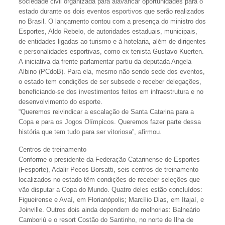
sociedade civil organizada para alavancar oportunidades para o
estado durante os dois eventos esportivos que serão realizados
no Brasil. O lançamento contou com a presença do ministro dos
Esportes, Aldo Rebelo, de autoridades estaduais, municipais,
de entidades ligadas ao turismo e à hotelaria, além de dirigentes
e personalidades esportivas, como ex-tenista Gustavo Kuerten.
A iniciativa da frente parlamentar partiu da deputada Angela
Albino (PCdoB). Para ela, mesmo não sendo sede dos eventos,
o estado tem condições de ser subsede e receber delegações,
beneficiando-se dos investimentos feitos em infraestrutura e no
desenvolvimento do esporte.
“Queremos reivindicar a escalação de Santa Catarina para a
Copa e para os Jogos Olímpicos. Queremos fazer parte dessa
história que tem tudo para ser vitoriosa”, afirmou.
Centros de treinamento
Conforme o presidente da Federação Catarinense de Esportes
(Fesporte), Adalir Pecos Borsatti, seis centros de treinamento
localizados no estado têm condições de receber seleções que
vão disputar a Copa do Mundo. Quatro deles estão concluídos:
Figueirense e Avaí, em Florianópolis; Marcílio Dias, em Itajaí, e
Joinville. Outros dois ainda dependem de melhorias: Balneário
Camboriú e o resort Costão do Santinho, no norte de Ilha de