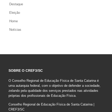
Destaque
Eleição
Home
Notícias
SOBRE O CREF3/SC
O Conselho Regional de Educação Física de Santa Catarina é
uma autarquia federal, com o objetivo de defender a sociedade,
zelando pela qualidade dos serviços prestados nas atividades
próprias dos profissionais de Educação Física.
Conselho Regional de Educação Física de Santa Catarina |
CREF3/SC