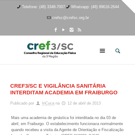
Telefone: (48) 3348-7007
Whatsapp: (48) 99616-2644
crefsc@crefsc.org.br
CREF3/SC E VIGILÂNCIA SANITÁRIA
INTERDITAM ACADEMIA EM FRAIBURGO
Publicado por
InCuca
na
12 de abril de 2013
Mais uma academia de ginástica foi interditada no dia 03 de
abril, em Fraiburgo. O estabelecimento funcionava normalmente
quando recebeu a visita da Agente de Orientação e Fiscalização