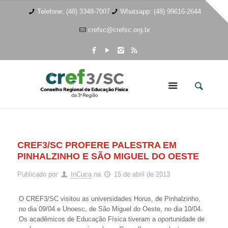
Telefone: (48) 3348-7007
Whatsapp: (48) 99616-2644
crefsc@crefsc.org.br
CREF3/SC PROFERE PALESTRA EM
PINHALZINHO E SÃO MIGUEL DO OESTE
Publicado por
InCuca
na
15 de abril de 2013
O CREF3/SC visitou as universidades Horus, de Pinhalzinho,
no dia 09/04 e Unoesc, de São Miguel do Oeste, no dia 10/04.
Os acadêmicos de Educação Física tiveram a oportunidade de