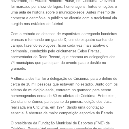
novembro, no Estádio Heriberto Hülse, em Criciúma. O evento
foi marcado por show de fogos, homenagens, fortes emoções e
uma aula de história sobre o município-sede. Antes mesmo de
começar a cerimônia, o público se divertia com a tradicional ola
surgida nos estádios de futebol.
Com a entrada de dezenas de esportistas carregando bandeiras
brancas e formando um grande X, unindo osquatro cantos do
campo, fazendo evoluções, ficou cada vez mais atrativo o
cerimonial, conduzido pelo criciumense Celso Freitas,
apresentador da Rede Record, que chamou as delegações dos
74 municípios que participam do evento para o desfile no
gramado.
A última a desfilar foi a delegação de Criciúma, para o delírio de
cerca de 10 mil pessoas que estavam no estádio. Junto com os
atletas do município-sede, entraram no gramado para serem
homenageados cerca de 50 ex-atletas de Criciúma. Entre eles,
Constantino Zomer, participante da primeira edição dos Jasc
realizada em Criciúma, em 1974, dando uma conotação
especial à abertura da maior competição esportiva do Estado.
O presidente da Fundação Municipal de Esportes (FME) de
Criciúma, Renato Valvassori, carregou abandeira do município,