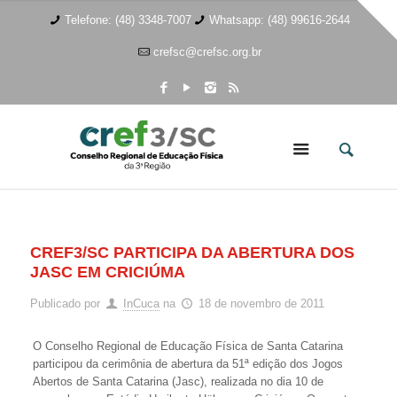
Telefone: (48) 3348-7007
Whatsapp: (48) 99616-2644
crefsc@crefsc.org.br
CREF3/SC PARTICIPA DA ABERTURA DOS
JASC EM CRICIÚMA
Publicado por
InCuca
na
18 de novembro de 2011
O Conselho Regional de Educação Física de Santa Catarina
participou da cerimônia de abertura da 51ª edição dos Jogos
Abertos de Santa Catarina (Jasc), realizada no dia 10 de