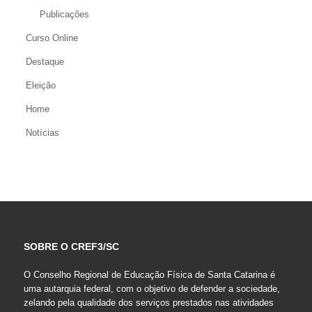
Publicações
Curso Online
Destaque
Eleição
Home
Notícias
SOBRE O CREF3/SC
O Conselho Regional de Educação Física de Santa Catarina é
uma autarquia federal, com o objetivo de defender a sociedade,
zelando pela qualidade dos serviços prestados nas atividades