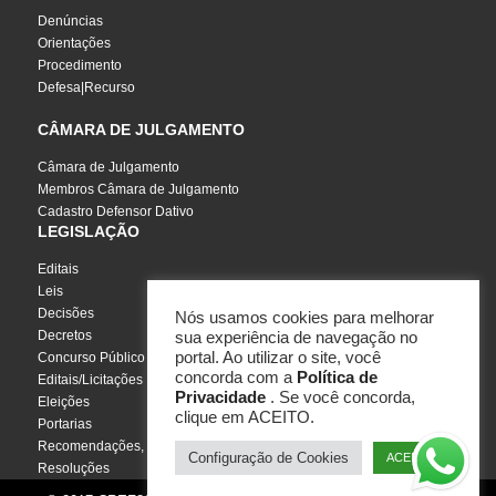
Denúncias
Orientações
Procedimento
Defesa|Recurso
CÂMARA DE JULGAMENTO
Câmara de Julgamento
Membros Câmara de Julgamento
Cadastro Defensor Dativo
LEGISLAÇÃO
Editais
Leis
Decisões
Nós usamos cookies para melhorar
Decretos
sua experiência de navegação no
portal. Ao utilizar o site, você
Concurso Público
concorda com a
Política de
Editais/Licitações
Privacidade
. Se você concorda,
Eleições
clique em ACEITO.
Portarias
Recomendações, Pareceres e Notas
Configuração de Cookies
ACEITO
Resoluções