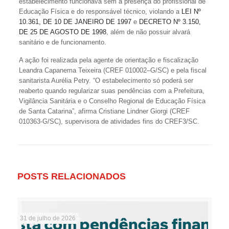
estabelecimento funcionava sem a presença do profissional de
Educação Física e do responsável técnico, violando a
LEI Nº
10.361, DE 10 DE JANEIRO DE 1997
e
DECRETO Nº 3.150,
DE 25 DE AGOSTO DE 1998
, além de não possuir alvará
sanitário e de funcionamento.
A ação foi realizada pela agente de orientação e fiscalização
Leandra Capanema Teixeira (CREF 010002–G/SC) e pela fiscal
sanitarista Aurélia Petry. “O estabelecimento só poderá ser
reaberto quando regularizar suas pendências com a Prefeitura,
Vigilância Sanitária e o Conselho Regional de Educação Física
de Santa Catarina”, afirma Cristiane Lindner Giorgi (CREF
010363-G/SC), supervisora de atividades fins do CREF3/SC.
POSTS RELACIONADOS
31 de julho de 2026