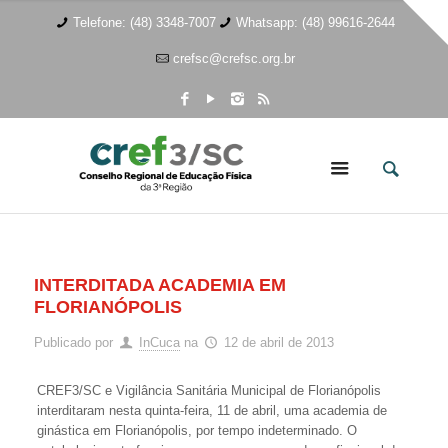
Telefone: (48) 3348-7007
Whatsapp: (48) 99616-2644
crefsc@crefsc.org.br
INTERDITADA ACADEMIA EM
FLORIANÓPOLIS
Publicado por
InCuca
na
12 de abril de 2013
CREF3/SC e Vigilância Sanitária Municipal de Florianópolis
interditaram nesta quinta-feira, 11 de abril, uma academia de
ginástica em Florianópolis, por tempo indeterminado. O