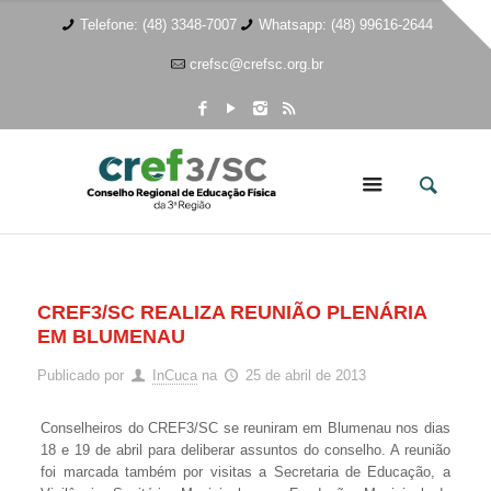
Telefone: (48) 3348-7007
Whatsapp: (48) 99616-2644
crefsc@crefsc.org.br
CREF3/SC REALIZA REUNIÃO PLENÁRIA
EM BLUMENAU
Publicado por
InCuca
na
25 de abril de 2013
Conselheiros do CREF3/SC se reuniram em Blumenau nos dias
18 e 19 de abril para deliberar assuntos do conselho. A reunião
foi marcada também por visitas a Secretaria de Educação, a