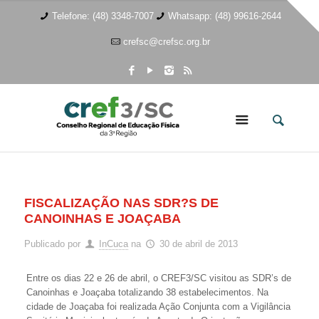
Telefone: (48) 3348-7007
Whatsapp: (48) 99616-2644
crefsc@crefsc.org.br
FISCALIZAÇÃO NAS SDR?S DE
CANOINHAS E JOAÇABA
Publicado por
InCuca
na
30 de abril de 2013
Entre os dias 22 e 26 de abril, o CREF3/SC visitou as SDR’s de
Canoinhas e Joaçaba totalizando 38 estabelecimentos. Na
cidade de Joaçaba foi realizada Ação Conjunta com a Vigilância