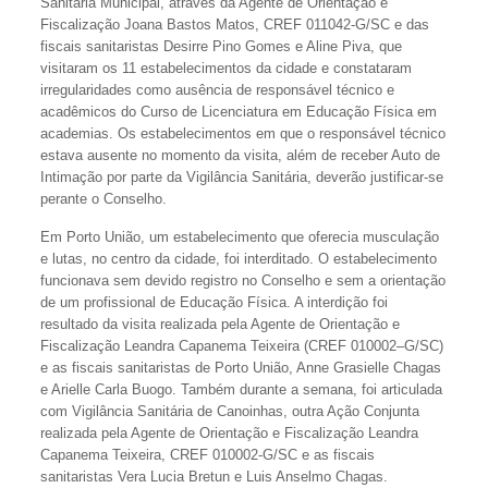
Sanitária Municipal, através da Agente de Orientação e
Fiscalização Joana Bastos Matos, CREF 011042-G/SC e das
fiscais sanitaristas Desirre Pino Gomes e Aline Piva, que
visitaram os 11 estabelecimentos da cidade e constataram
irregularidades como ausência de responsável técnico e
acadêmicos do Curso de Licenciatura em Educação Física em
academias. Os estabelecimentos em que o responsável técnico
estava ausente no momento da visita, além de receber Auto de
Intimação por parte da Vigilância Sanitária, deverão justificar-se
perante o Conselho.
Em Porto União, um estabelecimento que oferecia musculação
e lutas, no centro da cidade, foi interditado. O estabelecimento
funcionava sem devido registro no Conselho e sem a orientação
de um profissional de Educação Física. A interdição foi
resultado da visita realizada pela Agente de Orientação e
Fiscalização Leandra Capanema Teixeira (CREF 010002–G/SC)
e as fiscais sanitaristas de Porto União, Anne Grasielle Chagas
e Arielle Carla Buogo. Também durante a semana, foi articulada
com Vigilância Sanitária de Canoinhas, outra Ação Conjunta
realizada pela Agente de Orientação e Fiscalização Leandra
Capanema Teixeira, CREF 010002-G/SC e as fiscais
sanitaristas Vera Lucia Bretun e Luis Anselmo Chagas.